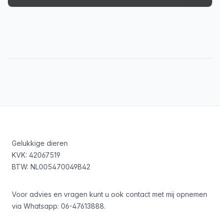
Footer
Gelukkige dieren
KVK: 42067519
BTW: NL005470049B42
Voor advies en vragen kunt u ook contact met mij opnemen
via Whatsapp:
06-47613888
.