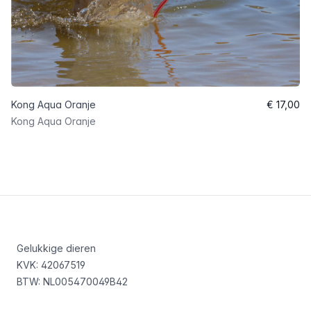
Kong Aqua Oranje
€ 17,00
Kong Aqua Oranje
Footer
Gelukkige dieren
KVK: 42067519
BTW: NL005470049B42