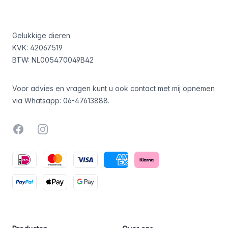
Footer
Gelukkige dieren
KVK: 42067519
BTW: NL005470049B42
Voor advies en vragen kunt u ook contact met mij opnemen
via Whatsapp:
06-47613888
.
Facebook
Instagram