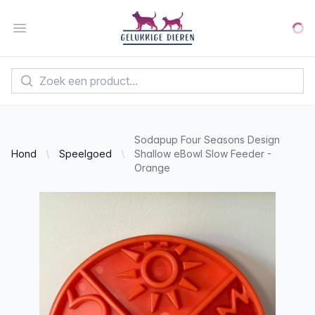
Your Company
Open menu
Sodapup Four Seasons Design
Hond
Speelgoed
Shallow eBowl Slow Feeder -
Orange