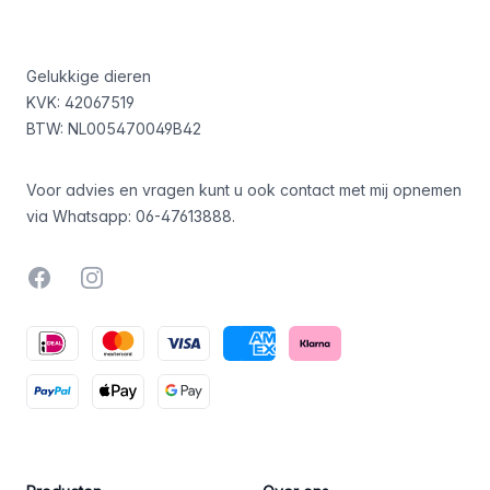
Footer
Gelukkige dieren
KVK: 42067519
BTW: NL005470049B42
Voor advies en vragen kunt u ook contact met mij opnemen
via Whatsapp:
06-47613888
.
Facebook
Instagram